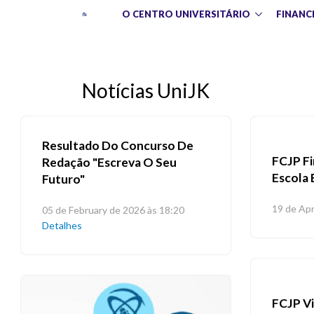
O CENTRO UNIVERSITÁRIO
FINANC
Notícias UniJK
Resultado Do Concurso De
FCJP Fi
Redação "Escreva O Seu
Escola 
Futuro"
19 de Apr
05 de February de 2026 às 18:20
Detalhes
FCJP Vi