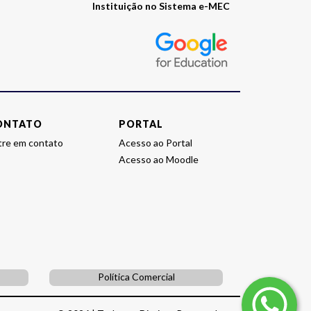
Instituição no Sistema e-MEC
o
site
E-
MEC
da
instituição
ONTATO
PORTAL
tre em contato
Acesso ao Portal
Acesso ao Moodle
Política Comercial