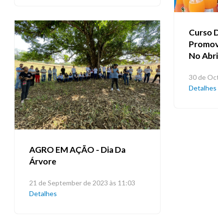
Curso D
Promov
No Abri
30 de Oc
Detalhes
AGRO EM AÇÃO - Dia Da
Árvore
21 de September de 2023 às 11:03
Detalhes