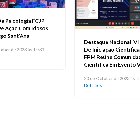
e Psicologia FCJP
e Ação Com Idosos
go Sant'Ana
Destaque Nacional: VI
De Iniciação Científic
tober de 2023 às 14:33
FPM Reúne Comunida
Científica Em Evento V
20 de October de 2023 às 1
Detalhes