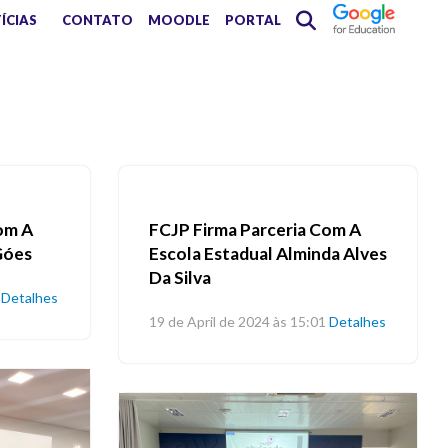
ÍCIAS
CONTATO
MOODLE
PORTAL
om A
FCJP Firma Parceria Com A
Góes
Escola Estadual Alminda Alves
Da Silva
Detalhes
19 de April de 2024 às 15:01
Detalhes