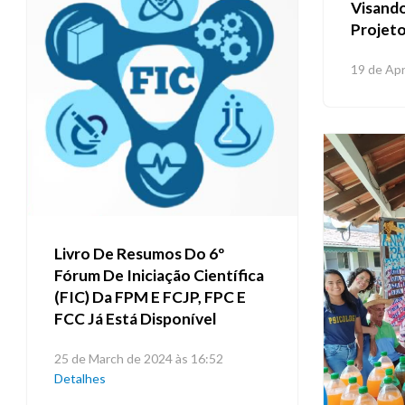
Visando
Projet
19 de Apr
Livro De Resumos Do 6º
Fórum De Iniciação Científica
(FIC) Da FPM E FCJP, FPC E
FCC Já Está Disponível
25 de March de 2024 às 16:52
Detalhes