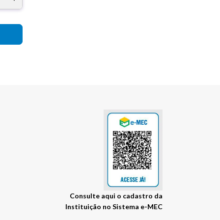
Consulte
Visite
aqui
o cadastro da
Instituição no Sistema e-MEC
o
site