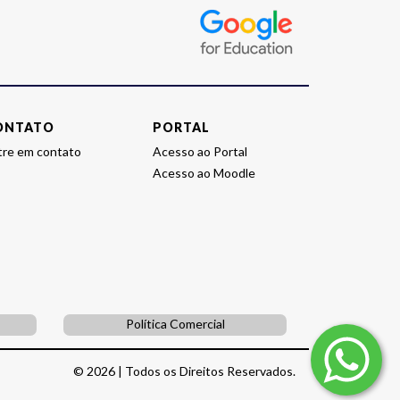
E-
MEC
da
instituição
ONTATO
PORTAL
tre em contato
Acesso ao Portal
Acesso ao Moodle
Política Comercial
© 2026 | Todos os Direitos Reservados.