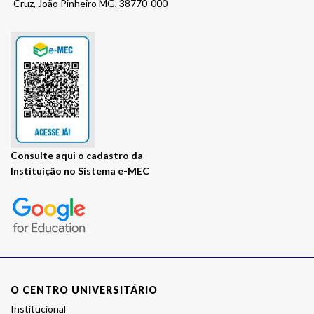
Cruz, João Pinheiro MG, 38770-000
Consulte
Visite
aqui
o cadastro da
Instituição no Sistema e-MEC
o
site
E-
MEC
da
instituição
O CENTRO UNIVERSITÁRIO
Institucional