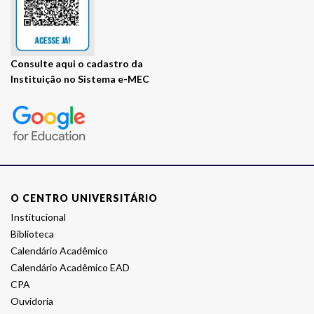
Consulte
Visite
aqui
o cadastro da
Instituição no Sistema e-MEC
o
site
E-
MEC
da
instituição
O CENTRO UNIVERSITÁRIO
Institucional
Biblioteca
Calendário Acadêmico
Calendário Acadêmico EAD
CPA
Ouvidoria