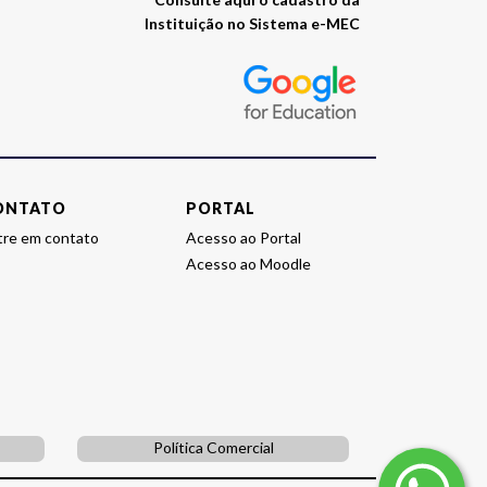
Instituição no Sistema e-MEC
o
site
E-
MEC
da
instituição
ONTATO
PORTAL
tre em contato
Acesso ao Portal
Acesso ao Moodle
Política Comercial