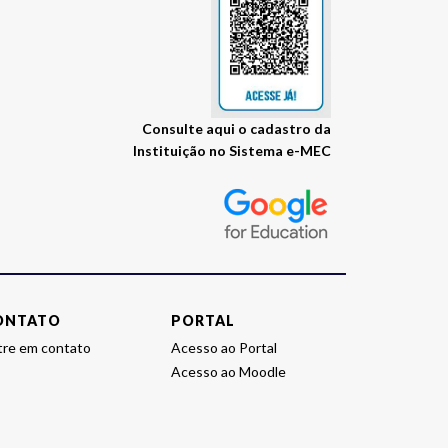
Consulte
Visite
aqui
o cadastro da
Instituição no Sistema e-MEC
o
site
E-
MEC
da
instituição
ONTATO
PORTAL
tre em contato
Acesso ao Portal
Acesso ao Moodle