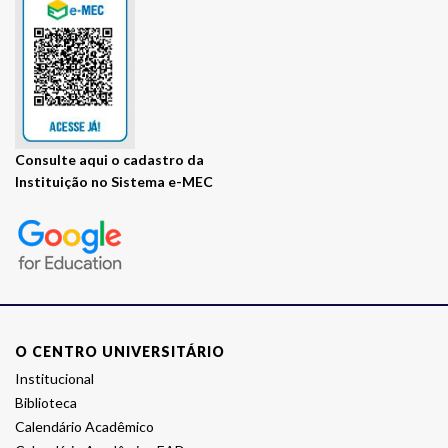
Consulte
Visite
aqui
o cadastro da
Instituição no Sistema e-MEC
o
site
E-
MEC
da
instituição
O CENTRO UNIVERSITÁRIO
Institucional
Biblioteca
Calendário Acadêmico